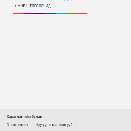
MHRI - ТӨГСӨГЧИД
Хэрэглэгчийн булан
Элсэх хүсэлт
|
Нууц үгээ мартсан уу?
|