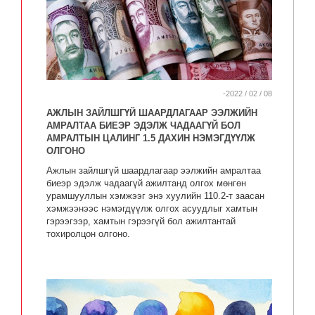
-2022 / 02 / 08
АЖЛЫН ЗАЙЛШГҮЙ ШААРДЛАГААР ЭЭЛЖИЙН
АМРАЛТАА БИЕЭР ЭДЭЛЖ ЧАДААГҮЙ БОЛ
АМРАЛТЫН ЦАЛИНГ 1.5 ДАХИН НЭМЭГДҮҮЛЖ
ОЛГОНО
Ажлын зайлшгүй шаардлагаар ээлжийн амралтаа
биеэр эдэлж чадаагүй ажилтанд олгох мөнгөн
урамшууллын хэмжээг энэ хуулийн 110.2-т заасан
хэмжээнээс нэмэгдүүлж олгох асуудлыг хамтын
гэрээгээр, хамтын гэрээгүй бол ажилтантай
тохиролцон олгоно.