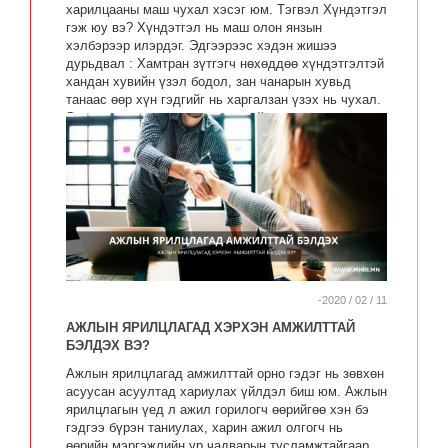
харилцааны маш чухал хэсэг юм. Тэгвэл Хүндэтгэл
гэж юу вэ? Хүндэтгэл нь маш олон янзын
хэлбэрээр илэрдэг. Эдгээрээс хэдэн жишээ
дурьдвал : Хамтран зүтгэгч нөхөддөө хүндэтгэлтэй
хандан хувийн үзэл бодол, зан чанарын хувьд
танаас өөр хүн гэдгийг нь харгалзан үзэх нь чухал.
Энэ ялгаа нь эхэндээ жижиг зүйл мэт санагддаг
цаашдаа ямар үр нөлөөтэй байх нь хэрхэн зөв
шийдэл гаргахаас хамаарна. Хүмүүсийн үзэл
бодлыг ялгаатай байдлыг хүлээн авч хүндэтгэлтэй
хандсанаар та сайн үр дүнд хүрч шилдэг ажилтан
болоход нэг алхам ойртон очлоо гэсэн үг.
-2020 / 02 / 11
АЖЛЫН ЯРИЛЦЛАГАД ХЭРХЭН АМЖИЛТТАЙ
БЭЛДЭХ ВЭ?
Ажлын ярилцлагад амжилттай орно гэдэг нь зөвхөн
асуусан асуултад хариулах үйлдэл биш юм. Ажлын
ярилцлагын үед л ажил горилогч өөрийгөө хэн бэ
гэдгээ бүрэн таниулах, харин ажил олгогч нь
өөрийн мэргэжлийн ур чадварын тусламжтайгаар