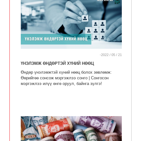
-2022 / 05 / 21
ҮНЭЛЭМЖ ӨНДӨРТЭЙ ХҮНИЙ НӨӨЦ
Өндөр үнэлэмжтэй хүний нөөц болох зөвлөмж:
Өөрийгөө сонсож мэргэжлээ сонго | Сонгосон
мэргэжлээ илүү өнгө оруул, байнга зүлгэ!