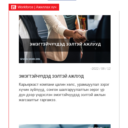
Workforce | Ажиллах хүч
-2022 / 08 / 12
ЭМЭГТЭЙЧҮҮДЭД ЭЭЛТЭЙ АЖЛУУД
Карьеркаст компани цалин хөлс, урамшуулал зэрэг
хүчин зүйлүүд, сонгон шалгаруулалтын эерэг үр
дүн дээр үндэслэн эмэгтэйчүүдэд ээлтэй ажлын
жагсаалтыг гаргажээ.