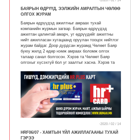
-2020 / 02 / 14
БАЯРЫН ӨДРҮҮД, ЭЭЛЖИЙН АМРАЛТЫН ЧӨЛӨӨ
ОЛГОХ ЖУРАМ
Баярын өдрүүдэд ажилтныг амраах тухай
компанийн журмын загвар. Баярын өдрүүдэд
ажилтан цалинтай амарч, уг өдрүүдийг ажилтны
нийт ажилласан хугацаанд оруулан тооцох нийтлэг
журам байдаг. Доор дурдсан журамд Чөлөөт Баяр
буюу жилд 2 өдөр нэмж амраах боломж олгох
талаар санал болгосон. Хэрэв та Чөлөөт Баяр
олгохыг хүсэхгүй бол уг заалтыг хасна. Хэрэв та
доор дурдсан журмаас өөр журам боловсруулахыг
хүсч байвал, өөрийн хэрэгцээндээ нийцүүлэн
өөрчлөх хэрэгтэй. Хэрэв та томоохон өөрчлөлт
хийхийг хүсч байвал хуулийн мэргэжилтнээр
хянуулах нь зүйтэй. Ажил олгогч нарын ирүүлсэн
нийтлэг баярын жагсаалтыг мөн багтаасан.
-2020 / 02 / 14
HRF06/07 - ХАМТЫН ҮЙЛ АЖИЛЛАГААНЫ ТУХАЙ
ГЭРЭЭ