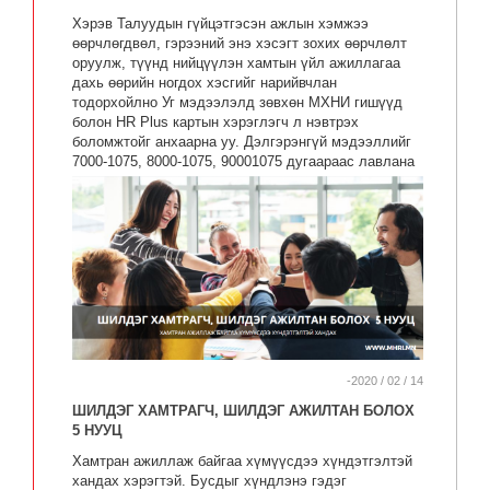
Хэрэв Талуудын гүйцэтгэсэн ажлын хэмжээ
өөрчлөгдвөл, гэрээний энэ хэсэгт зохих өөрчлөлт
оруулж, түүнд нийцүүлэн хамтын үйл ажиллагаа
дахь өөрийн ногдох хэсгийг нарийвчлан
тодорхойлно Уг мэдээлэлд зөвхөн МХНИ гишүүд
болон HR Plus картын хэрэглэгч л нэвтрэх
боломжтойг анхаарна уу. Дэлгэрэнгүй мэдээллийг
7000-1075, 8000-1075, 90001075 дугаараас лавлана
уу.
-2020 / 02 / 14
ШИЛДЭГ ХАМТРАГЧ, ШИЛДЭГ АЖИЛТАН БОЛОХ
5 НУУЦ
Хамтран ажиллаж байгаа хүмүүсдээ хүндэтгэлтэй
хандах хэрэгтэй. Бусдыг хүндлэнэ гэдэг