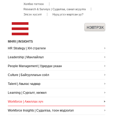
Холбоо тогтоох
Research & Surveys | Судалгаа, санал асуулга
Элсэх хүсэлт
Нууц үгээ мартсан уу?
MHRI | INSIGHTS
HR Strategy | ХН стратеги
Leadership | Манлайлал
People Management | Удирдах ухаан
Culture | Байгууллагын соёл
Talent | Авьяас чадвар
Learning | Сургалт, хөгжил
Workforce | Ажиллах хүч
Workforce Insights | Судалгаа, тоон мэдээлэл