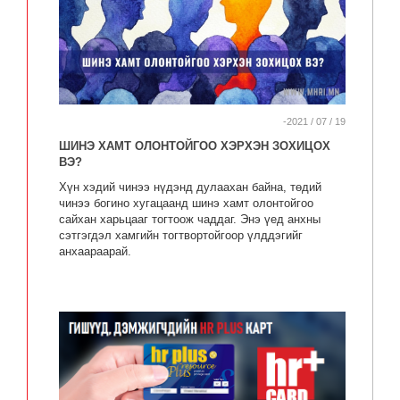
-2021 / 07 / 19
ШИНЭ ХАМТ ОЛОНТОЙГОО ХЭРХЭН ЗОХИЦОХ
ВЭ?
Хүн хэдий чинээ нүдэнд дулаахан байна, төдий
чинээ богино хугацаанд шинэ хамт олонтойгоо
сайхан харьцааг тогтоож чаддаг. Энэ үед анхны
сэтгэгдэл хамгийн тогтвортойгоор үлддэгийг
анхаараарай.