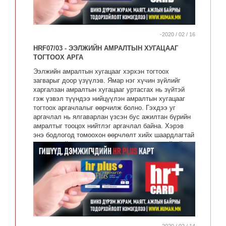
-2020 / 02 / 16
HRF07/03 - ЭЭЛЖИЙН АМРАЛТЫН ХУГАЦААГ
ТОГТООХ АРГА
Ээлжийн амралтын хугацааг хэрхэн тогтоох
загварыг доор үзүүлэв. Ямар нэг хүчин зүйлийг
харгалзан амралтын хугацааг уртасгах нь зүйтэй
гэж үзвэл түүндээ нийцүүлэн амралтын хугацааг
тогтоох аргачлалыг өөрчилж болно. Гэхдээ уг
аргачлал нь ялгаварлан үзсэн бус ажилтан бүрийн
амралтыг тооцох нийтлэг аргачлал байна. Хэрэв
энэ бодлогод томоохон өөрчлөлт хийх шаардлагтай
бол хуулийн мэргэжилтнээр хянуулах нь зүйтэй.