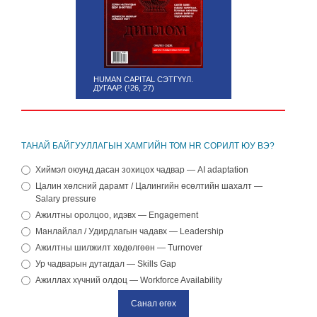
HUMAN CAPITAL СЭТГҮҮЛ.
HR PLUS | НЭВТРЭХ ЭРХ
ДУГААР. (¹26, 27)
90001075
ТАНАЙ БАЙГУУЛЛАГЫН ХАМГИЙН ТОМ HR СОРИЛТ ЮУ ВЭ?
Хиймэл оюунд дасан зохицох чадвар — AI adaptation
Цалин хөлсний дарамт / Цалингийн өсөлтийн шахалт —
Salary pressure
Ажилтны оролцоо, идэвх — Engagement
Манлайлал / Удирдлагын чадавх — Leadership
Ажилтны шилжилт хөдөлгөөн — Turnover
Ур чадварын дутагдал — Skills Gap
Ажиллах хүчний олдоц — Workforce Availability