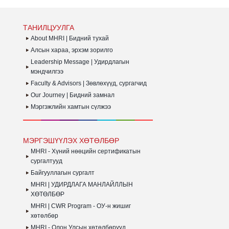
УЛАМЖЛАЛ ОЛОН
ИРГЭДДЭЭ САНАЛ
АГ
ЗОХИОН
БОЛГОДОГ МУЛТИПАК
З
БАЙГУУЛЛАГДДАГ
ХХК-Н УДИРДЛАГЫН БАГ
Б
ТАНИЛЦУУЛГА
GLOBAL HR FORUM
ХАМТ ОЛОНД СУРГАЛТ
(GHRF)-Д АМЖИЛТТАЙ
СЕМИНАР ЗОХИОН
About MHRI | Бидний тухай
ОРОЛЦЛОО.
БАЙГУУЛЛАА.
Алсын хараа, эрхэм зорилго
Leadership Message | Удирдлагын
мэндчилгээ
Faculty & Advisors | Зөвлөхүүд, сургагчид
Our Journey | Бидний замнал
Мэргэжлийн хамтын сүлжээ
МЭРГЭШҮҮЛЭХ ХӨТӨЛБӨР
MHRI - Хүний нөөцийн сертификатын
сургалтууд
Байгууллагын сургалт
MHRI | УДИРДЛАГА МАНЛАЙЛЛЫН
ХӨТӨЛБӨР
MHRI | CWR Program - ОУ-н жишиг
хөтөлбөр
MHRI - Олон Улсын хөтөлбөрүүд