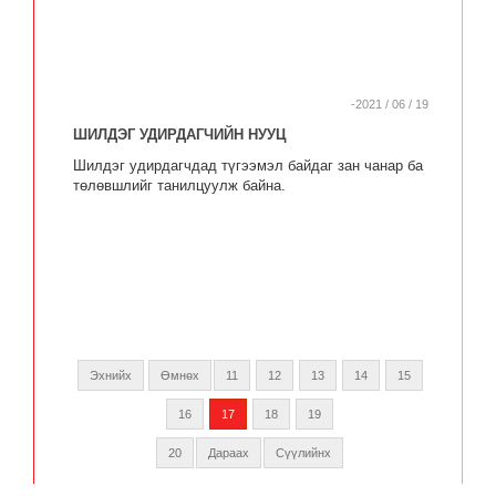
-2021 / 06 / 19
ШИЛДЭГ УДИРДАГЧИЙН НУУЦ
Шилдэг удирдагчдад түгээмэл байдаг зан чанар ба
төлөвшлийг танилцуулж байна.
Эхнийх
Өмнөх
11
12
13
14
15
16
17
18
19
20
Дараах
Сүүлийнх