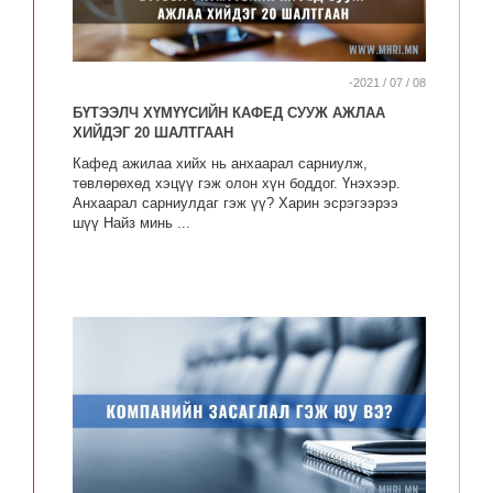
-2021 / 07 / 08
БҮТЭЭЛЧ ХҮМҮҮСИЙН КАФЕД СУУЖ АЖЛАА
ХИЙДЭГ 20 ШАЛТГААН
Кафед ажилаа хийх нь анхаарал сарниулж,
төвлөрөхөд хэцүү гэж олон хүн боддог. Үнэхээр.
Анхаарал сарниулдаг гэж үү? Харин эсрэгээрээ
шүү Найз минь ...