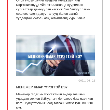
Олон улсын хүний нөөцийн менежментийн
мэргэжилтнүүд үйл ажиллагаанд суурилсан
сургалтаар дамжуулан хөгжиж буй байгууллагын
соёлоос олон давуу талууд болон ашгийг
хурдацтай хүлээн авч, амжилтанд хүрч байна.
-2021 / 06 / 22
МЕНЕЖЕР ЯМАР ҮҮРЭГТЭЙ ВЭ?
Mенежер гэдэг нь мэргэжлийн өндөр төвшний
удирдан зохион байгуулагч болохоос биш яавч хэн
нэгэн гүйцэтгэгчийг “өөд татсан” чимэг гуншин биш
юм.