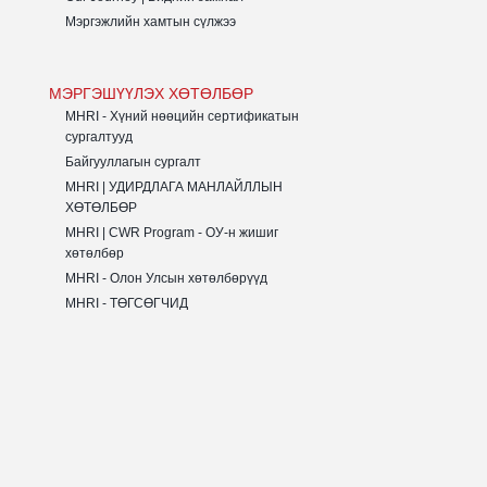
Мэргэжлийн хамтын сүлжээ
МЭРГЭШҮҮЛЭХ ХӨТӨЛБӨР
MHRI - Хүний нөөцийн сертификатын
сургалтууд
Байгууллагын сургалт
MHRI | УДИРДЛАГА МАНЛАЙЛЛЫН
ХӨТӨЛБӨР
MHRI | CWR Program - ОУ-н жишиг
хөтөлбөр
MHRI - Олон Улсын хөтөлбөрүүд
MHRI - ТӨГСӨГЧИД