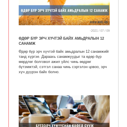
-2021 / 07 / 09
ӨДӨР БҮР ЭРЧ ХҮЧТЭЙ БАЙХ АМЬДРАЛЫН 12
САНАМЖ
Өдөр бүр эрч хүчтэй байх амьдралын 12 санамжийг
танд хүргэе. Дараахь санамжуудыг та өдөр бүр
мөрдлөг болговол ажил үйлс чинь өөдрөг
бүтэмжтэй, сэтгэл санаа чинь сэргэлэн цовоо, эрч
хүч дүүрэн байх болно.