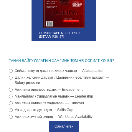
HUMAN CAPITAL СЭТГҮҮЛ.
ДУГААР. (¹26, 27)
ТАНАЙ БАЙГУУЛЛАГЫН ХАМГИЙН ТОМ HR СОРИЛТ ЮУ ВЭ?
Хиймэл оюунд дасан зохицох чадвар — AI adaptation
Цалин хөлсний дарамт / Цалингийн өсөлтийн шахалт —
Salary pressure
Ажилтны оролцоо, идэвх — Engagement
Манлайлал / Удирдлагын чадавх — Leadership
Ажилтны шилжилт хөдөлгөөн — Turnover
Ур чадварын дутагдал — Skills Gap
Ажиллах хүчний олдоц — Workforce Availability