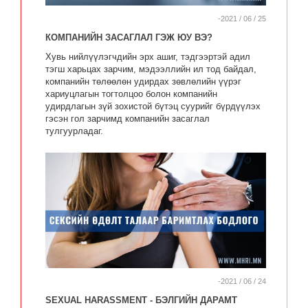
-2021 / 06 / 25
КОМПАНИЙН ЗАСАГЛАЛ ГЭЖ ЮУ ВЭ?
Хувь нийлүүлэгчдийн эрх ашиг, тэдгээртэй адил
тэгш харьцах зарчим, мэдээллийн ил тод байдал,
компанийн төлөөлөн удирдах зөвлөлийн үүрэг
хариуцлагын тогтолцоо болон компанийн
удирдлагын зүй зохистой бүтэц суурийг бүрдүүлэх
гэсэн гол зарчимд компанийн засаглал
тулгуурладаг.
-2021 / 06 / 24
SEXUAL HARASSMENT - БЭЛГИЙН ДАРАМТ