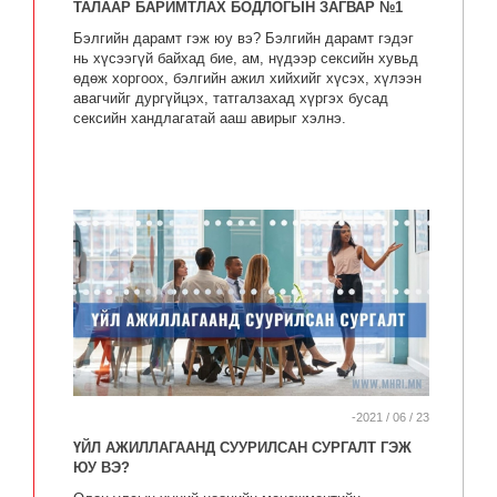
ТАЛААР БАРИМТЛАХ БОДЛОГЫН ЗАГВАР №1
Бэлгийн дарамт гэж юу вэ? Бэлгийн дарамт гэдэг
нь хүсээгүй байхад бие, ам, нүдээр сексийн хувьд
өдөж хоргоох, бэлгийн ажил хийхийг хүсэх, хүлээн
авагчийг дургүйцэх, татгалзахад хүргэх бусад
сексийн хандлагатай ааш авирыг хэлнэ.
-2021 / 06 / 23
ҮЙЛ АЖИЛЛАГААНД СУУРИЛСАН СУРГАЛТ ГЭЖ
ЮУ ВЭ?