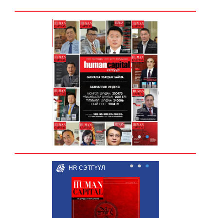
●
●
●
●
●
●
HR СЭТГҮҮЛ