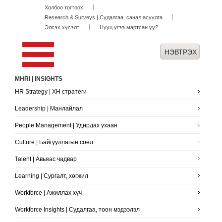
Холбоо тогтоох
Research & Surveys | Судалгаа, санал асуулга
Элсэх хүсэлт
Нууц үгээ мартсан уу?
MHRI | INSIGHTS
HR Strategy | ХН стратеги
Leadership | Манлайлал
People Management | Удирдах ухаан
Culture | Байгууллагын соёл
Talent | Авьяас чадвар
Learning | Сургалт, хөгжил
Workforce | Ажиллах хүч
Workforce Insights | Судалгаа, тоон мэдээлэл