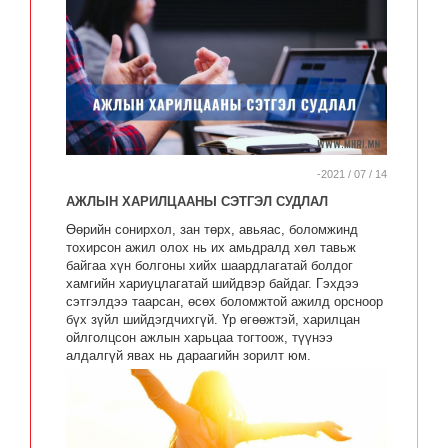
-2021 / 07 / 14
АЖЛЫН ХАРИЛЦААНЫ СЭТГЭЛ СУДЛАЛ
Өөрийн сонирхол, зан төрх, авьяас, боломжинд
тохирсон ажил олох нь их амьдралд хөл тавьж
байгаа хүн болгоны хийх шаардлагатай болдог
хамгийн хариуцлагатай шийдвэр байдаг. Гэхдээ
сэтгэлдээ таарсан, өсөх боломжтой ажилд орсноор
бүх зүйл шийдэгдчихгүй. Үр өгөөжтэй, харилцан
ойлголцсон ажлын харьцаа тогтоож, түүнээ
алдалгүй явах нь дараагийн зорилт юм.