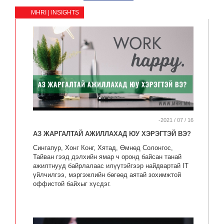
MHRI | INSIGHTS
-2021 / 07 / 16
АЗ ЖАРГАЛТАЙ АЖИЛЛАХАД ЮУ ХЭРЭГТЭЙ ВЭ?
Сингапур, Хонг Конг, Хятад, Өмнөд Солонгос,
Тайван гээд дэлхийн ямар ч оронд байсан танай
ажилтнууд байрлалаас илүүтэйгээр найдвартай IT
үйлчилгээ, мэргэжлийн бөгөөд аятай зохимжтой
оффистой байхыг хүсдэг.