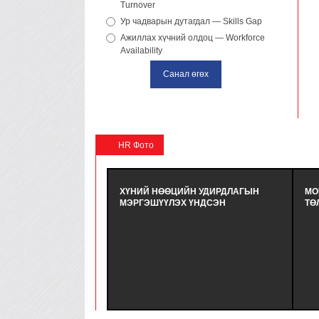
Turnover
Ур чадварын дутагдал — Skills Gap
Ажиллах хүчний олдоц — Workforce
Availability
HR Фото
ХҮНИЙ НӨӨЦИЙН УДИРДЛАГЫН
МО
МЭРГЭШҮҮЛЭХ ҮНДСЭН
ТӨ
СУРГАЛТЫН СУРАЛЦАГЧИД
HR
ХӨТӨЛБӨРИЙН ТӨГСӨЛТ БОЛЛОО. -
ОР
ХҮНИЙ НӨӨЦИЙН УДИРДЛАГЫН
НӨ
МЭРГЭШҮҮЛЭХ (MHRI/LEVEL-B)
БО
ТҮВШНИЙ ҮНДСЭН СУРГАЛТЫН
ТӨ
СУРАЛЦАГЧИД ХӨТӨЛБӨРӨӨ БҮРЭН
УЛ
ДҮҮРГЭЖ СЕРТИФИКАТАА ГАРДАН
БА
АВЛАА.
FO
ОР