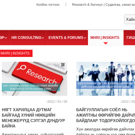
Холбоо тогтоох
Research & Surveys | Судалгаа, санал а
ӨР
HR CONSULTING
EVENTS & FORUMS
MHRI | INSIGHTS
ГИШ
MHRI | INSIGHTS
-2022 / 03 / 08
-2022 / 03
НЯГТ ХАРИЛЦАА ДУТМАГ
БАЙГУУЛЛАГЫН СОЁЛ НЬ
БАЙГААД ХҮНИЙ НӨӨЦИЙН
АЖИЛТНЫ ӨӨРИЙГӨӨ ДАЙЧ
МЕНЕЖЕРҮҮД СЭТГЭЛ ДУНДУУР
БАЙДЛААР ТОДОРХОЙЛОГД
БАЙНА
Хүн ажилдаа өөрийгөө дайчлах
Ажилтнуудыг хянах, гүйцэтгэлийг
байдал нь соёлын гол цөм бол