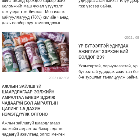
шинэ ажилд орохдоо карьер ахих
удирдлагатай байхыг илүү дээ
боломжийг маш чухал үзүүлэлт
гэж үзсээр байна.
гэж үздэг гэж бичжээ. Мөн ихэнх
байгууллагууд (78%) хилийн чанад
дахь салбар руу томилогдохыг
албан тушаал ахихтай адилтгаж
үздэг байна.
-2021 / 08
ҮР БҮТЭЭЛТЭЙ УДИРДАХ
АЖИЛТАНГ ХЭРХЭН БИЙ
БОЛДОГ ВЭ?
Ухамсартай, хариуцлагатай, үр
бүтээлтэй удирдах ажилтан бо
8-н зуршлыг танилцуулж байна.
-2022 / 02 / 08
АЖЛЫН ЗАЙЛШГҮЙ
ШААРДЛАГААР ЭЭЛЖИЙН
АМРАЛТАА БИЕЭР ЭДЭЛЖ
ЧАДААГҮЙ БОЛ АМРАЛТЫН
ЦАЛИНГ 1.5 ДАХИН
НЭМЭГДҮҮЛЖ ОЛГОНО
Ажлын зайлшгүй шаардлагаар
ээлжийн амралтаа биеэр эдэлж
чадаагүй ажилтанд олгох мөнгөн