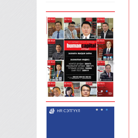
мэдээлэл
●
●
●
●
●
●
HR СЭТГҮҮЛ