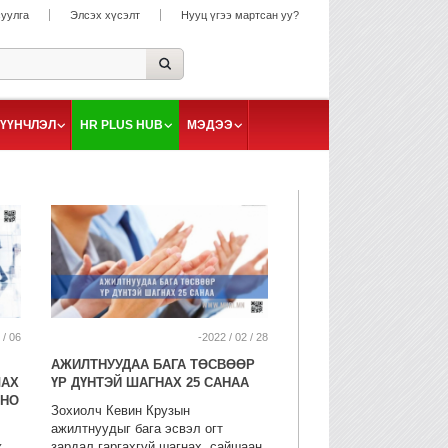
суулга
Элсэх хүсэлт
Нууц үгээ мартсан уу?
ҮҮНЧЛЭЛ
HR PLUS HUB
МЭДЭЭ
 / 06
-2022 / 02 / 28
АЖИЛТНУУДАА БАГА ТӨСВӨӨР
ЛАХ
ҮР ДҮНТЭЙ ШАГНАХ 25 САНАА
ОНО
Зохиолч Кевин Крузын
ажилтнуудыг бага эсвэл огт
ж
зардал гаргахгүй шагнах, сайшаан