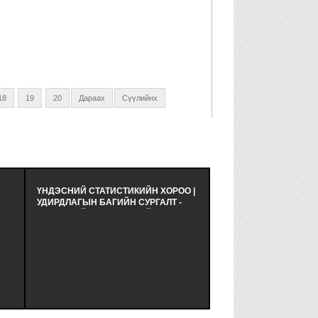
18
19
20
Дараах
Сүүлийнх
ҮНДЭСНИЙ СТАТИСТИКИЙН ХОРОО |
ТОКИОГИЙН БИЗНЕС 
УДИРДЛАГЫН БАГИЙН СУРГАЛТ -
- 東京ビジネスチャンス - М
ҮНДЭСНИЙ СТАТИСТИКИЙН
"ХӨГЖЛИЙН НУУЦААС
АГТ
ХОРООНЫ АЛБА НЭГЖИЙН
ТУРШЛАГА СУДЛАХ Т
УДИРДЛАГУУДАД "БАГ, БАГИЙН
ХӨТӨЛБӨРТ ХӨГЖЛИ
АЖИЛЛАГАА | БАЙГУУЛЛАГЫН
"ТОКИОГИЙН БИЗНЕС
СОЁЛ, ТҮҮНИЙ ТӨЛӨВШИЛ
(東京ビジネスチャンス) И
АГУУЛГААР СУРГАЛТ ЗОХИОН
ЭКСПО АРГА ХЭМЖЭ
БАЙГУУЛЛАГДЛАА.
АМЖИЛТТАЙ ЗОХИОН
БАЙГУУЛАГДЛАА.