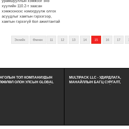
урамшууллын хэмжээг энэ
хуулийн 110.2-т заасан
хэмжээнээс нэмэгдүүлж олгох
асуудлыг хамтын гэрээгээр,
хамтын гэрээгүй бол ажилтантай
тохиролцон олгоно.
Эхнийх
Өмнөх
11
12
13
14
15
16
17
НГОЛЫН ТОП КОМПАНИУДЫН
MULTIPACK LLC - УДИРДЛАГА,
ЛӨӨЛӨЛ ОЛОН УЛСЫН GLOBAL
МАНАЙЛЛЫН БАГЦ СУРГАЛТ,
 FORUM (GHRF)-Д АМЖИЛТАЙ
СЕМИНАР ЗОХИОН БАЙГУУЛАВ -
ОЛЦЛОО. - МОНГОЛЫН ХҮНИЙ
ЭКОЛОГИД ЭЭЛТЭЙ, ЭДИЙН ЗАС
ӨЦИЙН ИНСТИТУТИЙН ГИШҮҮН
ХЭМНЭЛТТЭЙ, ХЭРЭГЛЭЭНД
ЛОН ДЭМЖИГЧ ТОП ААН-ДИЙН
ЗОХИМЖТОЙ БАГЛАА БООДЛЫН
ЛӨӨЛӨЛ БНСУ-Д ЖИЛ БҮР
ШИЙДЭЛИЙГ ИРГЭДДЭЭ САНАЛ
АМЖЛАЛ ОЛОН ЗОХИОН
БОЛГОДОГ МУЛТИПАК ХХК-Н
ЙГУУЛЛАГДДАГ GLOBAL HR
УДИРДЛАГЫН БАГ ХАМТ ОЛОНД
RUM (GHRF)-Д АМЖИЛТТАЙ
СУРГАЛТ СЕМИНАР ЗОХИОН
ОЛЦЛОО.
БАЙГУУЛЛАА.