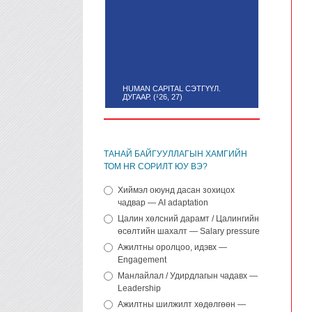
HUMAN CAPITAL СЭТГҮҮЛ.
ДУГААР. (¹26, 27)
ТАНАЙ БАЙГУУЛЛАГЫН ХАМГИЙН
ТОМ HR СОРИЛТ ЮУ ВЭ?
Хиймэл оюунд дасан зохицох
чадвар — AI adaptation
Цалин хөлсний дарамт / Цалингийн
өсөлтийн шахалт — Salary pressure
Ажилтны оролцоо, идэвх —
Engagement
Манлайлал / Удирдлагын чадавх —
Leadership
Ажилтны шилжилт хөдөлгөөн —