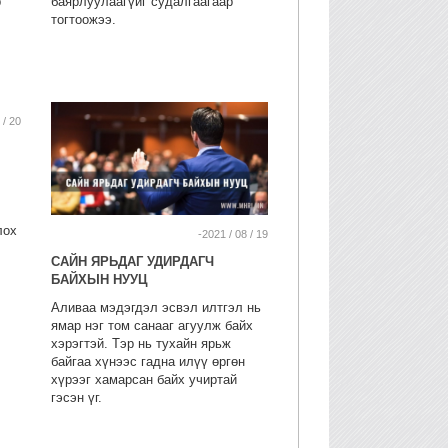
р
баярлуулаагүйг судалгаагаар
тогтоожээ.
 / 20
лох
-2021 / 08 / 19
САЙН ЯРЬДАГ УДИРДАГЧ
БАЙХЫН НУУЦ
Аливаа мэдэгдэл эсвэл илтгэл нь
ямар нэг том санааг агуулж байх
хэрэгтэй. Тэр нь тухайн ярьж
байгаа хүнээс гадна илүү өргөн
хүрээг хамарсан байх учиртай
гэсэн үг.