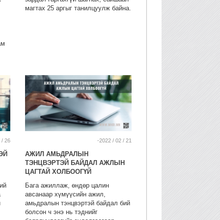
магтах 25 аргыг танилцуулж байна.
ам
 / 26
-2022 / 02 / 21
ЭЙ
АЖИЛ АМЬДРАЛЫН
ТЭНЦВЭРТЭЙ БАЙДАЛ АЖЛЫН
ЦАГТАЙ ХОЛБООГҮЙ
ий
Бага ажиллаж, өндөр цалин
а
авсанаар хүмүүсийн ажил,
й
амьдралын тэнцвэртэй байдал бий
болсон ч энэ нь тэднийг