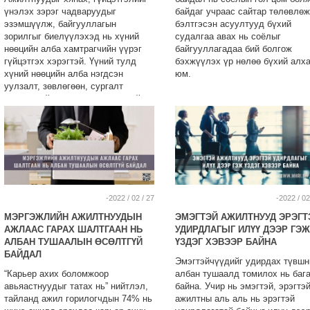
үнэлэх зэрэг чадваруудыг
байдаг учраас сайтар төлөвлөж
эзэмшүүлж, байгууллагын
бэлтгэсэн асуултууд бүхий
зорилгыг биелүүлэхэд нь хүний
судалгаа авах нь соёлыг
нөөцийн алба хамтрагчийн үүрэг
байгууллагадаа бий болгож
гүйцэтгэх хэрэгтэй. Үүний тулд
бэхжүүлэх үр нөлөө бүхий алх
хүний нөөцийн алба нэгдсэн
юм.
уулзалт, зөвлөгөөн, сургалт
зохион байгуулах шаардлагатай..
-2022 / 02 / 27
-2022 / 02
МЭРГЭЖЛИЙН АЖИЛТНУУДЫН
ЭМЭГТЭЙ АЖИЛТНУУД ЭРЭГТ
АЖЛААС ГАРАХ ШАЛТГААН НЬ
УДИРДЛАГЫГ ИЛҮҮ ДЭЭР ГЭЖ
АЛБАН ТУШААЛЫН ӨСӨЛТГҮЙ
ҮЗДЭГ ХЭВЭЭР БАЙНА
БАЙДАЛ
Эмэгтэйчүүдийг удирдах түвшн
“Карьер ахих боломжоор
албан тушаалд томилох нь баг
авьяастнуудыг татах нь” нийтлэл,
байна. Учир нь эмэгтэй, эрэгтэ
тайланд ажил горилогчдын 74% нь
ажилтны аль аль нь эрэгтэй