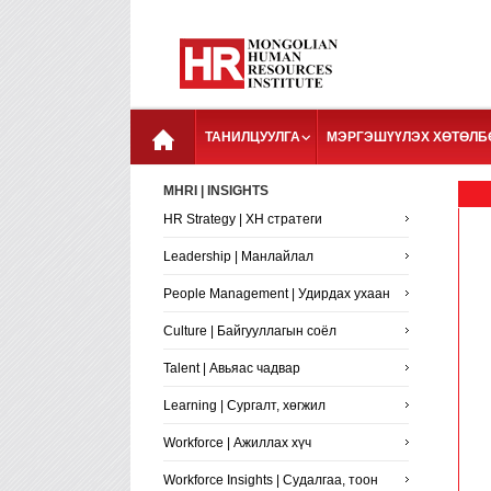
ТАНИЛЦУУЛГА
МЭРГЭШҮҮЛЭХ ХӨТӨЛБ
MHRI | INSIGHTS
HR Strategy | ХН стратеги
Leadership | Манлайлал
People Management | Удирдах ухаан
Culture | Байгууллагын соёл
Talent | Авьяас чадвар
Learning | Сургалт, хөгжил
Workforce | Ажиллах хүч
Workforce Insights | Судалгаа, тоон